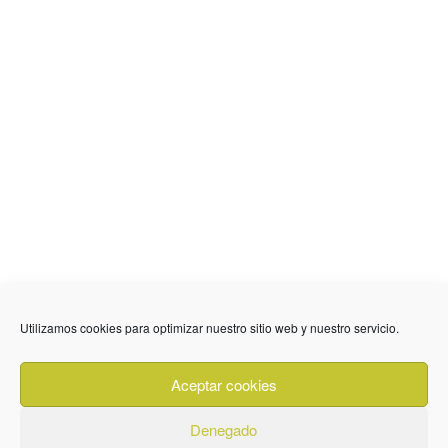
Utilizamos cookies para optimizar nuestro sitio web y nuestro servicio.
636 01 61 85
Fuente Palmera
info @ fuentepalmerainformacion.es
Aceptar cookies
Privacidad
Aviso legal
Cookies
Denegado