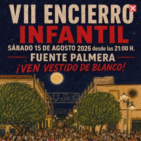
6 de agosto de 2026 //
Contacto
El PSOE llama a ilusionarse
con La Colonia en la
presentación de su