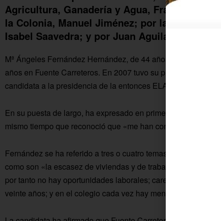
Agricultura, Ganadería y Agua, Francisco Acos
la Colonia, Manuel Jiménez; por la candidata 
Isabel Saavedra; y por Juan Aguilar (PP Fuent
Mª Ángeles Fernández Hernández, de 44 años, peluquera de p
años en Fuente Carreteros. En 2007 tuvo su primera incursión 
candidata a la presidencia de la entonces ELA.
En su puesta de largo, ha expresado en primer lugar su ilusión
mismo tiempo que reconoció que «me han convencido y me h
Fernández se ha referido a tres o cuatro temas principales qu
como son «la escasez de viviendas y de trabajo que obligan 
por tanto no hay oportunidades laborales; carecemos de un po
veinte años; y en el colegio cada vez hay menos niños».
La candidata ha afirmado que Fuente Carreteros «tiene mucho