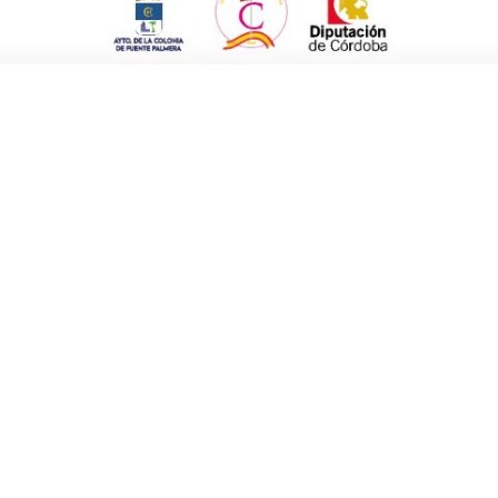
ta; por el presidente del PP de
a la Alcaldía de Fuente Palmera,
e Carreteros).
rofesión y oriunda de Cataluña, lleva 23
en la política activa al presentarse como
 por encabezar la lista del Partido Popular al
e dejado convencer, también».
e en su opinión lastran a Fuente Carreteros,
a los jóvenes a marcharse; no hay empresas y
lígono industrial del que llevan hablando
 potencial y una buena situación geográfica,