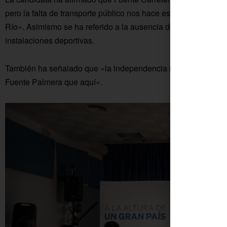
pero la falta de transporte público nos hace estar lejos de p
Río». Asimismo se ha referido a la ausencia de un paso seguro
instalaciones deportivas.
También ha señalado que «la independencia no ha mejorado 
Fuente Palmera que aquí».