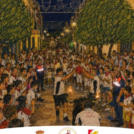
r la derecha.
ecretario general de Organización
stepa; por el coordinador de