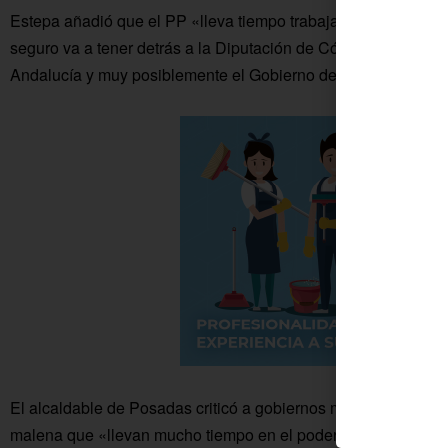
Estepa añadió que el PP «lleva tiempo trabajando en Fuente 
seguro va a tener detrás a la Diputación de Córdoba a partir
Andalucía y muy posiblemente el Gobierno de España a final
El alcaldable de Posadas criticó a gobiernos municipales com
malena que «llevan mucho tiempo en el poder y se creen que