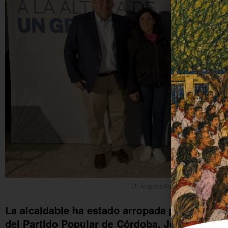
Mª Ángeles Fernández, segunda po
La alcaldable ha estado arropada por el vices
del Partido Popular de Córdoba, José María E