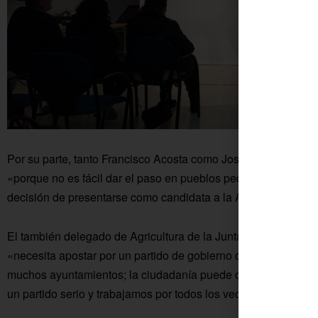
Por su parte, tanto Francisco Acosta como José María Estepa
«porque no es fácil dar el paso en pueblos pequeños, por l
decisión de presentarse como candidata a la Alcaldía».
El también delegado de Agricultura de la Junta de Andalucía
«necesita apostar por un partido de gobierno como el PP, que
muchos ayuntamientos; la ciudadanía puede confiar en noso
un partido serio y trabajamos por todos los vecinos».