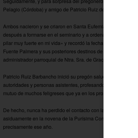
Seguidamente, y para sorpresa del pregonero, María Reyes invi
Pelagio (Córdoba) y amigo de Patricio Ruiz desde la infancia
Ambos nacieron y se criaron en Santa Eufemia, surgiendo una
después a formarse en el seminario y a ordenarse como curas
pilar muy fuerte en mi vida» y recordó la fecha de su ordenac
Fuente Palmera y sus posteriores destinos de Hinojosa del 
administrador parroquial de Ntra. Sra. de Gracia.
Patricio Ruiz Barbancho inició su pregón saludando a los pá
autoridades y personas asistentes, profesando el cariño que l
mutuo de muchos feligreses que ya en los prolegómenos del ac
De hecho, nunca ha perdido el contacto con la parroquia. De
asiduamente en la novena de la Purísima Concepción, siendo 
precisamente ese año.