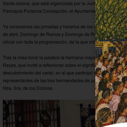
Santa colona, que está organizada por la Junta de Hermandad
Parroquia Purísima Concepción, el Ayuntamiento de Fuente P
Ya conocemos las jornadas y horarios de los cultos y procesi
de abril, Domingo de Ramos y Domingo de Resurrección. Anoche
oficial con toda la programación, de la que informaremos pró
Tras la misa tomó la palabra la hermana mayor de la Herman
Reyes, que invitó a reflexionar sobre el significado de la Se
descubrimiento del cartel, en el que participó el alcalde de la
representantes de las tres hermandades de pasión, Cristo de
Ntra. Sra. de los Dolores.