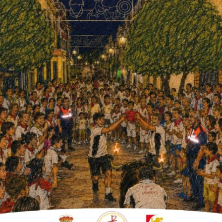
es y cuenta con la colaboración de la
almera y la Diputación de Córdoba.
ones. Los días grandes comprenden del 2 al 9
 se repartió entre los asistentes el boletín
ximamente.
dad de Nuestra Señora de los Dolores, María
mana Santa. A continuación dio paso al
 Colonia, Francisco Javier Ruiz, y
 la Sangre, Ntro. Padre Jesús Nazareno y