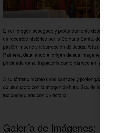
En un pregón sosegado y profundamente descriptivo de algo 
un recorrido histórico por la Semana Santa, deteniéndose en el
pasión, muerte y resurrección de Jesús. A la misma vez lo h
Palmera, detallando el origen de sus imágenes, deteniéndos
pincelado de su trayectoria como párroco en la Colonia.
A su término recibió unos sentidos y prolongados aplausos de
de un cuadro con la imagen de Ntra. Sra. de los Dolores por 
fue obsequiado con un detalle.
Galería de Imágenes: