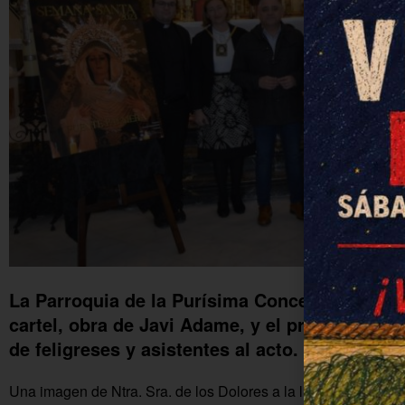
La Parroquia de la Purísima Concepción acog
cartel, obra de Javi Adame, y el pregón de Pat
de feligreses y asistentes al acto.
Una imagen de Ntra. Sra. de los Dolores a la luz de las velas