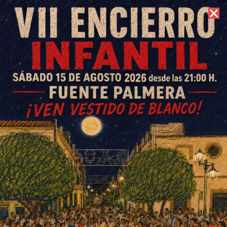
6 de agosto de 2026 //
Contacto
El Parque de La Peñalosa
llevará el nombre de ‘Alcalde
Francisco Blanco Bolancé’