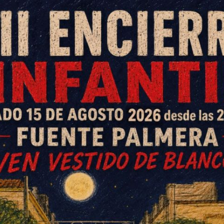
alizar el partido
a al Teseo Fernán Núñez
la final de la Liga Plata
 segundo encuentro en cancha del