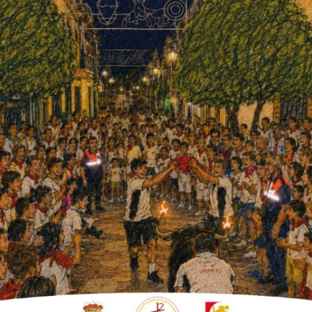
orzar el tercer y definitivo
ste mediodía en el Polideportivo Municipal
 y el Teseo Fernán Núñez. En la grada, la
minuto.
primera máxima igualdad en ambos cuartos.
ó el segundo.