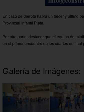
En caso de derrota habrá un tercer y último partido en Fuente
Provincial Infantil Plata.
Por otra parte, destacar que el equipo de minibasket femeni
en el primer encuentro de los cuartos de final por 56-16 a CB 
Galería de Imágenes: