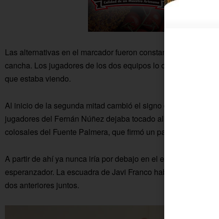
Las alternativas en el marcador fueron constantes, con un ri
cancha. Los jugadores de los dos equipos lo daban todo y con
que estaba viendo.
Al inicio de la segunda mitad cambió el signo del partido. La 
jugadores del Fernán Núñez dejaba tocado al conjunto visita
colosales del Fuente Palmera, que firmó un parcial de 8-0 par
A partir de ahí ya nunca iría por debajo en el electrónico, ter
esperanzador. La escuadra de Javi Franco había hecho 23 pun
dos anteriores juntos.