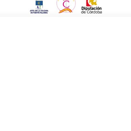
tmo trepidante y mucha emoción sobre la
tagiaban a un público que vibraba con lo
quinta falta personal de uno de los mejores
nte. Eso coincidió con unos primeros minutos
a irse en el marcador.
minando el tercer cuarto con un 46-32 muy
tos en un solo cuarto, los mismos que en los