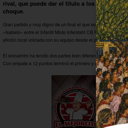
rival, que puede dar el título a los colonos o f
choque.
Gran partido y muy digno de un final el que se ha disputado e
«Isabelo» entre el Infantil Mixto Inferstahl CB Fuente Palmera
afición local volcada con su equipo desde el primer al último 
El encuentro ha tenido dos partes bien diferenciadas. En la 
Con empate a 12 puntos terminó el primero y con 23-24 acab