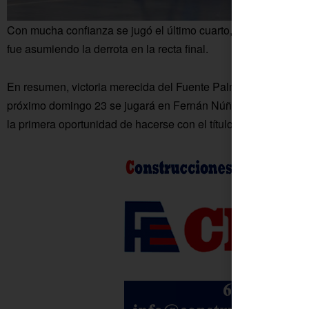
Con mucha confianza se jugó el último cuarto, siendo tambié
fue asumiendo la derrota en la recta final.
En resumen, victoria merecida del Fuente Palmera cimentada e
próximo domingo 23 se jugará en Fernán Núñez el segundo par
la primera oportunidad de hacerse con el título de campeones