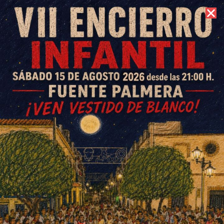
9 de agosto de 2026 //
Contacto
El cribado masivo será el lunes
5 de abril
ESCRITO POR
E. G. MORÁN
31 DE MARZO DE 2021
EN
SOCIEDAD