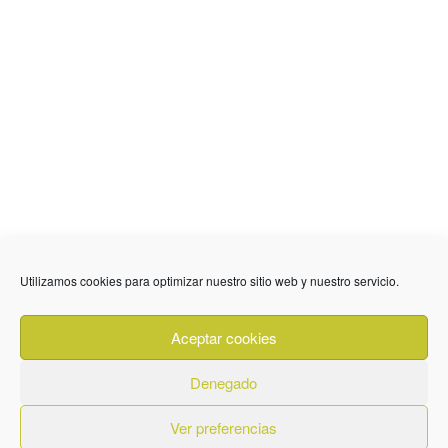
636 01 61 85
Fuente Palmera
info @ fuentepalmerainformacion.es
Utilizamos cookies para optimizar nuestro sitio web y nuestro servicio.
Privacidad
Aviso legal
Cookies
Aceptar cookies
Quiénes Somos
Contacto
Denegado
Ver preferencias