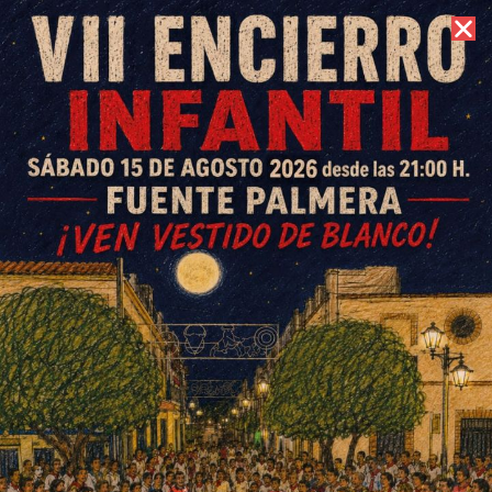
6 de agosto de 2026 //
Contacto
La tasa de incidencia Covid se
dispara a 716,8 en Fuente
Palmera
ESCRITO POR
E. G. MORÁN
31 DE MARZO DE 2021
EN
SOCIEDAD