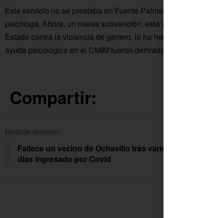
Este servicio no se prestaba en Fuente Palmera desde 2018,
psicóloga. Ahora, un nueva subvención, esta vez de la Consej
Estado contra la violencia de género, lo ha hecho posible. El
ayuda psicológica en el CMIM fueron derivadas a Córdoba.
Compartir:
Noticia anterior
Siguien
Fallece un vecino de Ochavillo tras varios
Asci
días ingresado por Covid
Cov