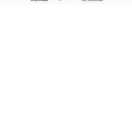
retenden incrementar la capacidad de las
nan en relación a la familia, el trabajo y la
n y promoción y sobre distintos niveles de
 principalmente, con
crisis por agresiones o
iones con los hijos; y sexualidad.
re mal, que tenga alguna necesidad de
ra información que se le pueda dar desde el
scargar tensión o trabajar cualquier tema