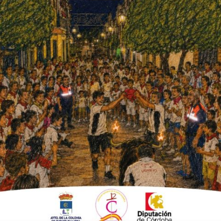
ón a la Mujer, con horario de 8
 y cita previa en el 957 71 21 95.
icóloga responsable de este servicio, al que
 Esther estudió Psicología y tiene un máster
ncia, donde trabajó varios años en el servicio
go volvió a Fuente Palmera y trabajó en
a los centros de menores de Aproni. En 2018
én ha dado cursos de atención socio-