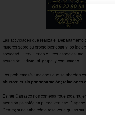
Las actividades que realiza el Departamento de Psicología p
mujeres sobre su propio bienestar y los factores que lo condicio
sociedad. Interviniendo en tres aspectos: atención, prevenció
actuación, individual, grupal y comunitario.
Los problemas/situaciones que se abordan están en relación,
abusos; crisis por separación; relaciones de pareja; relac
Esther Carrasco nos comenta “que toda mujer que se encuent
atención psicológica puede venir aquí, aparte de cualquier ot
Centro; si no sabe cómo resolver algunas situaciones, para de