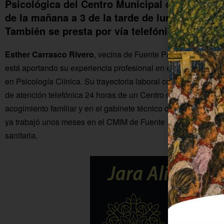
Psicológica del Centro Municipal de Informaci
de la mañana a 3 de la tarde de lunes a viernes
También se presta por vía telefónica.
Esther Carrasco Rivero
, vecina de Fuente Palmera, es la ps
está aportando su experiencia profesional en el ámbito social.
en Psicología Clínica. Su trayectoria laboral comenzó en Vale
de atención telefónica 24 horas de un Centro de la Mujer. Lue
acogimiento familiar y en el gabinete técnico que asesoraba 
ya trabajó unos meses en el CMIM de Fuente Palmera y tambi
sanitaria.