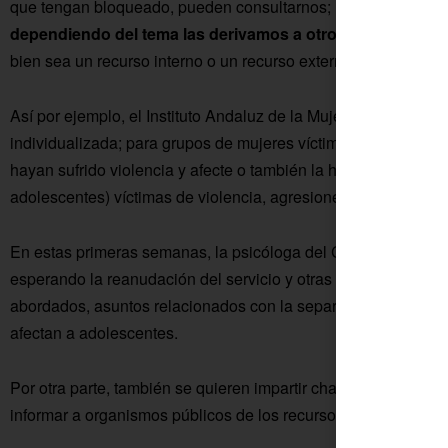
que tengan bloqueado, pueden consultarnos;
nosotros aten
dependiendo del tema las derivamos a otros servicios o 
bien sea un recurso interno o un recurso externo”.
Así por ejemplo, el Instituto Andaluz de la Mujer (IAM) dispon
individualizada; para grupos de mujeres víctimas de violenci
hayan sufrido violencia y afecte o también la hayan sufrido lo
adolescentes) víctimas de violencia, agresiones o abusos sex
En estas primeras semanas, la psicóloga del CMIM ha atendi
esperando la reanudación del servicio y otras que lo han solic
abordados, asuntos relacionados con la separación de pareja,
afectan a adolescentes.
Por otra parte, también se quieren impartir charlas o talleres
informar a organismos públicos de los recursos en atención 