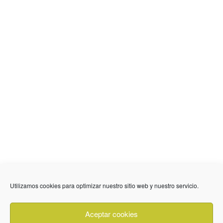
636 01 61 85
Fuente Palmera
info @ fuentepalmerainformacion.es
Utilizamos cookies para optimizar nuestro sitio web y nuestro servicio.
Privacidad
Aviso legal
Cookies
Aceptar cookies
Quiénes Somos
Contacto