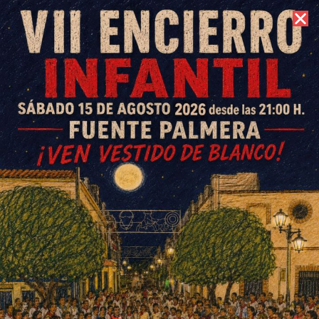
7 de agosto de 2026 //
Contacto
Ascienden a 23 los contagios
activos de Covid
ESCRITO POR
E. G. MORÁN
21 DE ENERO DE 2021
EN
SOCIEDAD