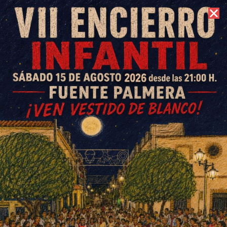
7 de agosto de 2026 //
Contacto
El Centro Cívico de El Villar ya
luce con el nombre de
Margarita Guerrero Morales
ESCRITO POR
E. G. MORÁN
10 DE AGOSTO DE 2022
EN
SOCIEDAD