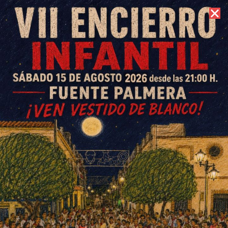
8 de agosto de 2026 //
Contacto
El Área de Deportes oferta
bonos de alquiler canjeables
de las instalaciones deportivas
ESCRITO POR
E. G. MORÁN
8 DE FEBRERO DE 2021
EN
DEPORTES