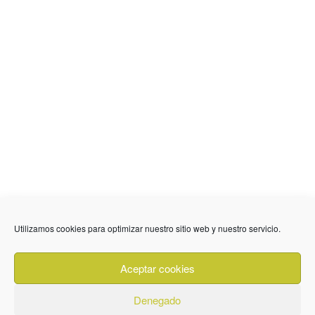
Utilizamos cookies para optimizar nuestro sitio web y nuestro servicio.
636 01 61 85
Fuente Palmera
info @ fuentepalmerainformacion.es
Aceptar cookies
Privacidad
Aviso legal
Cookies
Denegado
Quiénes Somos
Contacto