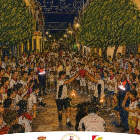
e dieron a la fuga no pudiendo
etenidos y puestos a disposción
 de ead, como supuestos autores de un delito
ometidos en la localidad de Fuente
as tenerse conocimiento que se había
te Carreteros, donde el presunto autor que