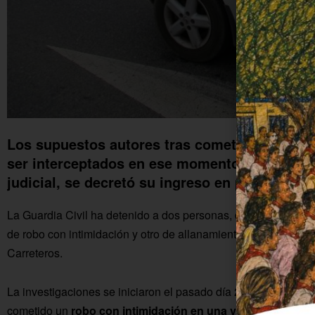
Los supuestos autores tras cometer el robo s
ser interceptados en ese momento. Una vez d
judicial, se decretó su ingreso en prisión.
La Guardia Civil ha detenido a dos personas, de 27 y 53 años
de robo con intimidación y otro de allanamiento de morada, c
Carreteros.
La investigaciones se iniciaron el pasado día 21 de enero, tr
cometido un
robo con intimidación en una vivienda
de Fuen