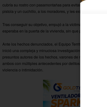
cubría su rostro con pasamontañas para evitar ser identificad
pistola y un cuchillo, a los moradores, y les exigió el dinero.
Tras conseguir su objetivo, empujó a la víctima y se dio a la
esperaba en la puerta de la vivienda, sin que pudieran ser inte
Ante los hechos denunciados, el Equipo Territorial de Policía 
inició una compleja y minuciosa investigación que ha culminad
presuntos autores de los hechos, varones de nacionalidad es
ambos con múltiples antecedentes por delitos cometidos contra
violencia o intimidación.