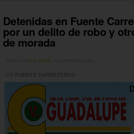
Detenidas en Fuente Carr
por un delito de robo y ot
de morada
ESCRITO POR
12 DE FEBRERO DE 2022
E. G. MORÁN
EN
FUENTE CARRETEROS