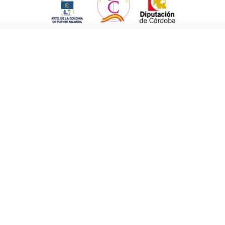
o, tras acceder al domicilio, amenazó con una
 fuga en compañía de otra persona que le
rceptados por las patrullas en servicio.
Judicial de la Guardia Civil de Palma del Río,
o con la plena identificación de los
pañola de 27 y 53 años respectivamente,
 el patrimonio, entre ellos varios robos con