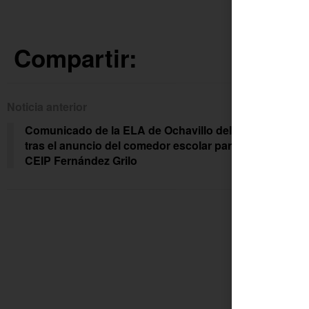
Compartir:
Noticia anterior
Siguien
Comunicado de la ELA de Ochavillo del Río
Ana
tras el anuncio del comedor escolar para el
rest
CEIP Fernández Grilo