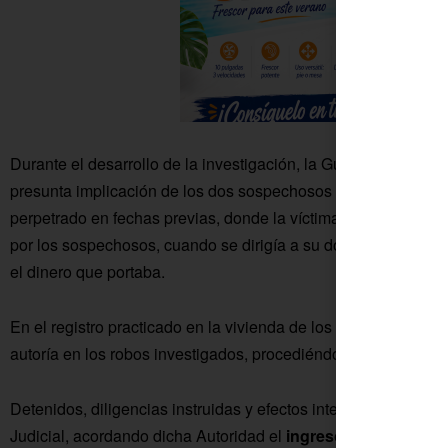
Durante el desarrollo de la investigación, la Guardia Civil ha 
presunta implicación de los dos sospechosos en la comisión
perpetrado en fechas previas, donde la víctima, un varón de
por los sospechosos, cuando se dirigía a su domicilio, ubicado
el dinero que portaba.
En el registro practicado en la vivienda de los sospechosos, se
autoría en los robos investigados, procediéndose a su detenc
Detenidos, diligencias instruidas y efectos intervenidos, han 
Judicial, acordando dicha Autoridad el
ingreso en prisión
de 