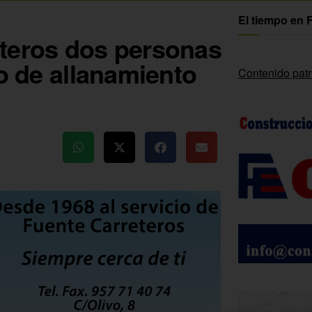
El tiempo en 
eteros dos personas
ro de allanamiento
Contenido pat