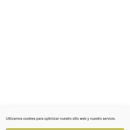
Utilizamos cookies para optimizar nuestro sitio web y nuestro servicio.
636 01 61 85
Fuente Palmera
info @ fuentepalmerainformacion.es