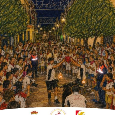
esarrollo Educativo y Formación
do esta mañana la concesión para
escolares en la provincia, entre
e La Peñalosa.
 núcleo de La Peñalosa, y en consecuencia,
 ha hecho público a través de una nota de
Ayuntamiento de Fuente Palmera. El alcalde
 propio, «nuestra inmensa alegría por
onia de Fuente Palmera».