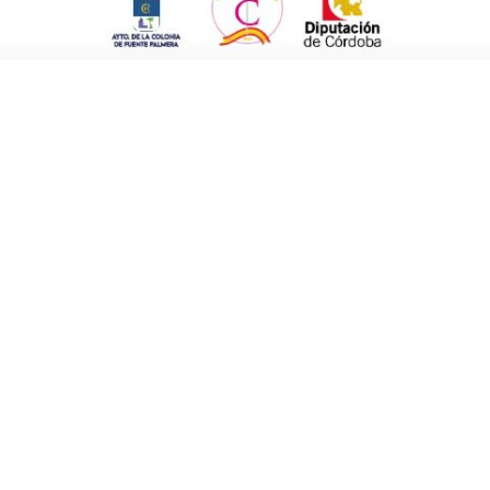
 desde que entramos a gobernar La
los mismos servicios básicos
para que así
mayor conciliación laboral y familiar, sobre
 en Villalón, después de consensuarlo con la
ste servicio en todos los colegios de Infantil