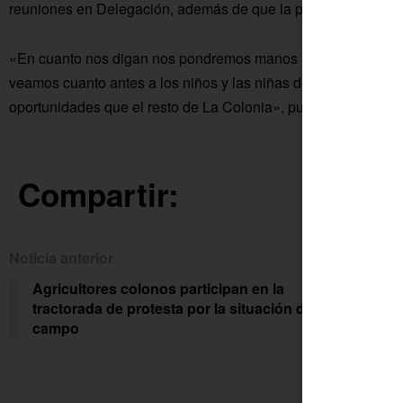
reuniones en Delegación, además de que la propuesta fue ap
«En cuanto nos digan nos pondremos manos a la obra para ad
veamos cuanto antes a los niños y las niñas de La Peñalosa
oportunidades que el resto de La Colonia», puntualiza.
Compartir:
Noticia anterior
Siguien
Agricultores colonos participan en la
Las 
tractorada de protesta por la situación del
per
campo