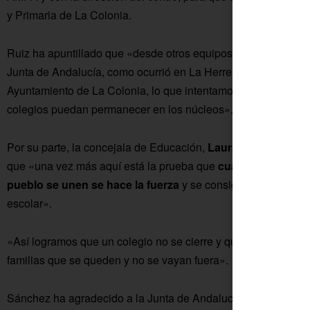
y Primaria de La Colonia.
Ruiz ha apuntillado que «desde otros equipos de gobierno se 
Junta de Andalucía, como ocurrió en La Herrería y no hiciero
Ayuntamiento de La Colonia, lo que intentamos es no cerrarlo
colegios puedan permanecer en los núcleos».
Por su parte, la concejala de Educación,
Laura Sánchez
, ha
que «una vez más aquí está la prueba que
cuando administr
pueblo se unen se hace la fuerza
y se consigue, en este c
escolar».
«Así logramos que un colegio no se cierre y que se produzca 
familias que se queden y no se vayan fuera».
Sánchez ha agradecido a la Junta de Andalucía «la nueva opo