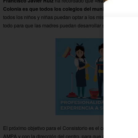
Francisco Javier Ruiz
ha recordado que
«nuestro proyecto
Colonia es que todos los colegios del municipio tengan 
todos los niños y niñas puedan optar a los mismos y tener una 
todo para que las madres puedan desarrollar su trabajo».
El próximo objetivo para el Consistorio es el comedor escolar
AMPA y con la dirección del centro, para que así se complete e