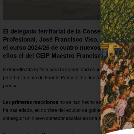
El delegado territorial de la Consejería de D
Profesional, José Francisco Viso, ha anuncia
el curso 2024/25 de cuatro nuevos comedores 
ellos el del CEIP Maestro Francisco Gómez d
Extraordinaria noticia para la comunidad educativa y para el
para La Colonia de Fuente Palmera. La Junta de Andalucía lo
prensa.
Las
primeras reacciones
no se han hecho esperar desde el 
ha trasladado, en nombre del equipo de gobierno y en el suyo
conseguir un nuevo comedor escolar en una aldea de La Col