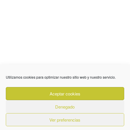
636 01 61 85
Fuente Palmera
info @ fuentepalmerainformacion.es
Utilizamos cookies para optimizar nuestro sitio web y nuestro servicio.
Privacidad
Aviso legal
Cookies
Aceptar cookies
Quiénes Somos
Contacto
Denegado
Ver preferencias
© 2026. Diseñado por
BeLynx Digital