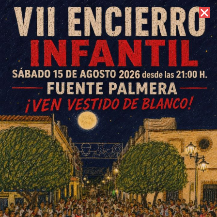
8 de agosto de 2026 //
Contacto
Caseta «El Pescaíto» en
Mesón Juan Luis: prueba y
repetirás