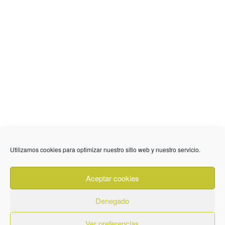
Utilizamos cookies para optimizar nuestro sitio web y nuestro servicio.
636 01 61 85
Fuente Palmera
info @ fuentepalmerainformacion.es
Aceptar cookies
Privacidad
Aviso legal
Cookies
Denegado
Quiénes Somos
Contacto
Ver preferencias