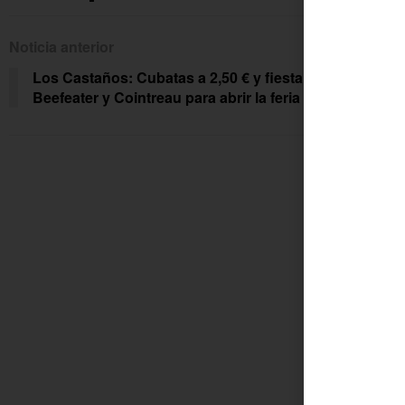
Noticia anterior
Siguien
Los Castaños: Cubatas a 2,50 € y fiesta
Cas
Beefeater y Cointreau para abrir la feria
prue