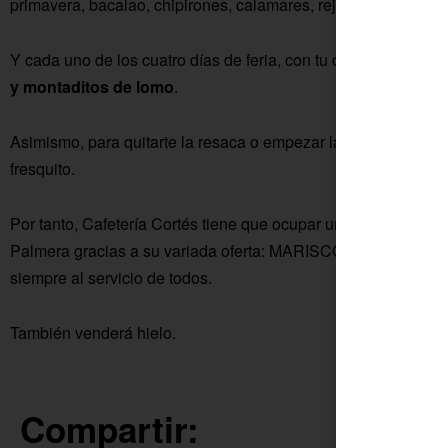
primavera, bacalao, chipirones, calamares, rejos, mini flamenq
Y cada uno de los cuatro días de feria, con tu consumición
al 
y montaditos de lomo
.
Asimismo, para quitarte la resaca o empezar la jornada a tope
fresquito.
Por tanto, Cafetería Cortés tiene que ocupar un lugar ineludibl
Palmera gracias a su variada oferta: MARISCO FRESCO DIARIO
siempre al servicio de todos.
También venderá hielo.
Compartir: