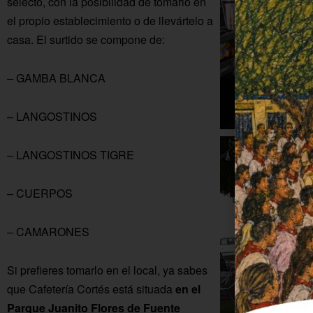
selecto, con la posibilidad de tomarlo en
el propio establecimiento o de llevártelo a
casa. El surtido se compone de:
– GAMBA BLANCA
– LANGOSTINOS
– LANGOSTINOS TIGRE
– CUERPOS
– CAMARONES
Si prefieres tomarlo en el local, ya sabes
que Cafetería Cortés está situada
en el
Parque Juanito Flores de Fuente