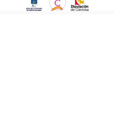
lomo, pechuga, bacon, jamón serrano, etc..
uga de pollo, lomo de cerdo, rollos de