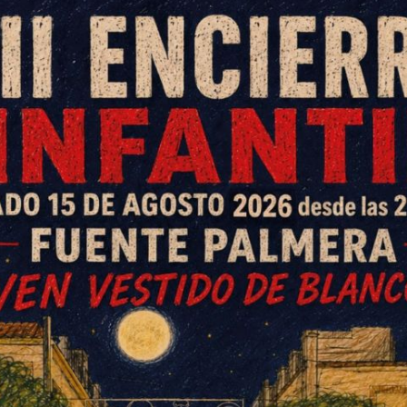
gostinos tigre y cuerpos
o que tendrás a disposición en
desde el jueves 17 al domingo 20
blecimiento, te recomienda estos
de los mejores proveedores de