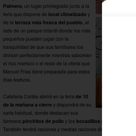
Palmera
,
un lugar privilegiado junto a la
feria que dispone de
local climatizado
y
de la
terraza más fresca del pueblo
, al
lado de un parque infantil donde los más
pequeños pueden jugar con la
tranquilidad de que sus familiares los
divisan perfectamente mientras saborean
el rico marisco o el resto de la oferta que
Manuel Frías tiene preparada para estos
días festivos.
Cafetería Cortés abrirá en la feria
de 10
de la mañana a cierre
y dispondrá de su
carta habitual, donde destacan sus
famosos
pinchitos de pollo
y los
bocadillos planchaítos
de 
También tendrá raciones y medias raciones de croquetas, pech