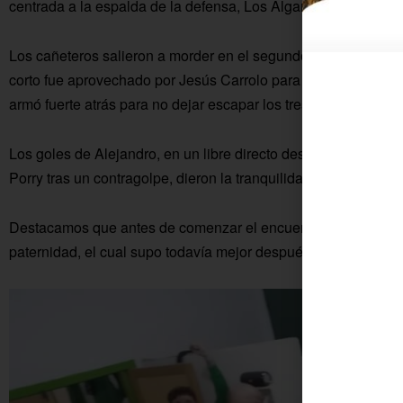
centrada a la espalda de la defensa, Los Algarbes igualó la c
Los cañeteros salieron a morder en el segundo tiempo, y así 
corto fue aprovechado por Jesús Carrolo para rematar y batir
armó fuerte atrás para no dejar escapar los tres puntos.
Los goles de Alejandro, en un libre directo desde la frontal, 
Porry tras un contragolpe, dieron la tranquilidad después de u
Destacamos que antes de comenzar el encuentro, el equipo qu
paternidad, el cual supo todavía mejor después de la victoria.