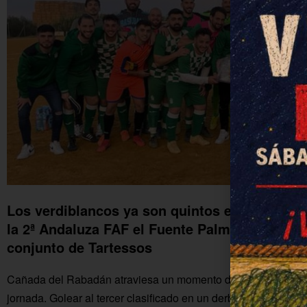
Los verdiblancos ya son quintos en la tabla t
la 2ª Andaluza FAF el Fuente Palmera perdió 0
conjunto de Tartessos
Cañada del Rabadán atraviesa un momento dulce en la compe
jornada. Golear al tercer clasificado en un derbi comarcal es m