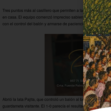
Tres puntos más al casillero que permiten a la escuadra de Ai
en casa. El equipo comenzó impreciso sabiendo que se juga
con el control del balón y armarse de paciencia para saber que 
Abrió la lata Pajita, que controló un balón al borde del área y 
guardameta visitante. El 1-0 parecía el resultado con el que se