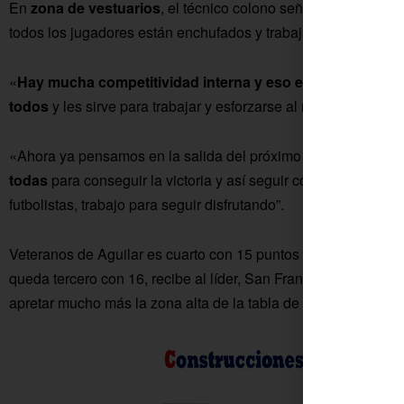
En
zona de vestuarios
, el técnico colono señalaba que «el 
todos los jugadores están enchufados y trabajan al máximo p
«
Hay mucha competitividad interna y eso es muy bueno 
todos
y les sirve para trabajar y esforzarse al máximo», prec
«Ahora ya pensamos en la salida del próximo fin de semana 
todas
para conseguir la victoria y así seguir con la dinámica
futbolistas, trabajo para seguir disfrutando”.
Veteranos de Aguilar es cuarto con 15 puntos y Cañada quint
queda tercero con 16, recibe al líder, San Francisco. Por lo t
apretar mucho más la zona alta de la tabla de esta Liga Andal