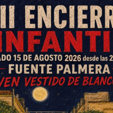
ras vencer 4-1 a Los Algarbes. En
-1 en casa y en Veteranos el
tición cuando se ha disputado la octava
uy significativo.