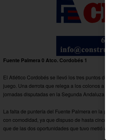
Fuente Palmera 0 Atco. Cordobés 1
El Atlético Cordobés se llevó los tres puntos del Municipal «R
juego. Una derrota que relega a los colonos a la décima plaza
jornadas disputadas en la Segunda Andaluza FAF Córdoba.
La falta de puntería del Fuente Palmera en la primera parte le 
con comodidad, ya que dispuso de hasta cinco ocasiones cla
que de las dos oportunidades que tuvo metió una, la cual sería