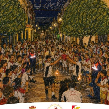
tor Fernández seguir sin conocer la derrota
ba mucho. Sin embargo, pronto supo hacerse
intentándolo, el gol llegaría.
se revolvió batiendo con un fuerte disparo al
 llegaría al descanso, pero en una falta