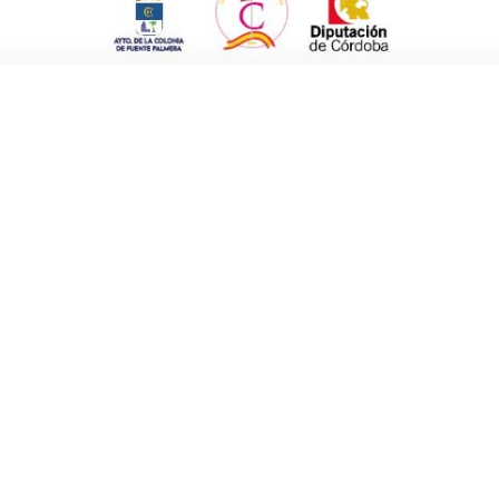
ontienda ya en el descuento.
llegó el segundo tanto. Un saque de puerta en
 al portero. Desde ese momento el equipo se
y de Iván, aprovechando un buen centro de
n gran esfuerzo para conseguir el triunfo.
iso hacer un regalo a Antonio Zam, tras su