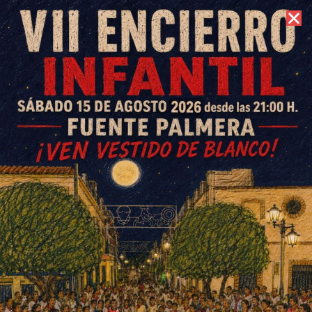
9 de agosto de 2026 //
Contacto
Cafetería Cortés y La
Pesquera te ofrecen marisco
fresco diario en la Feria de