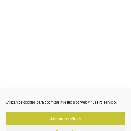
Utilizamos cookies para optimizar nuestro sitio web y nuestro servicio.
636 01 61 85
Fuente Palmera
info @ fuentepalmerainformacion.es
Aceptar cookies
Privacidad
Aviso legal
Cookies