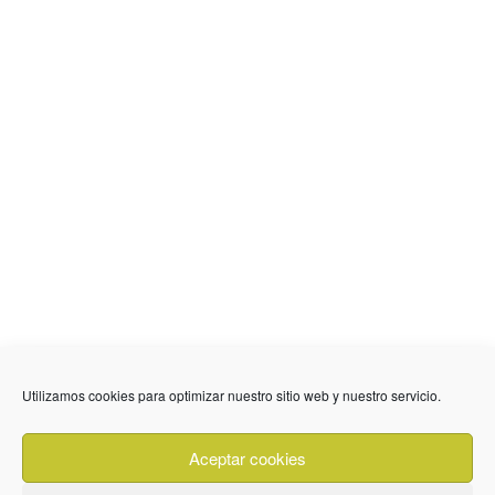
Utilizamos cookies para optimizar nuestro sitio web y nuestro servicio.
636 01 61 85
Fuente Palmera
info @ fuentepalmerainformacion.es
Aceptar cookies
Privacidad
Aviso legal
Cookies