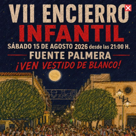
8 de agosto de 2026 //
Contacto
Buenas sensaciones en la
pretemporada del CD Colonial
amateur
ESCRITO POR
E. GUZMÁN
1 DE SEPTIEMBRE DE 2015
EN
DEPORTES