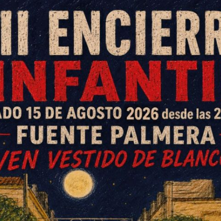
 Río culminó ayer tras cinco días
nervios, ya que había mucha
o pionero marcado por las
Covid.
l como las conocemos tradicionalmente. Fue la
 una pandemia mundial sin precedentes que
 algo medianamente parecido a nuestras
 del Río. Un formato de transición entre lo
n 2022.