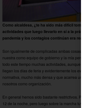
Como alcaldesa, ¿te ha sido más difícil tomar la decisión
actividades que luego llevarlo en sí a la práctica? ¿Atrev
pandemia y los contagios continúan era realmente la gra
Son igualmente de complicadas ambas cosas. Tomar decisione
nuestra como equipo de gobierno y la mía personal ha sido la
todo este tiempo muchas actividades, aunque no presenciales
llegan los días de feria y evidentemente los eventos son prese
normativa, mucho más densa y que acarrea una situación de m
nosotros como organización.
En general hemos sido bastante restrictivos. Por ejemplo, pus
12 de la noche, pero luego sobre la marcha tuvimos que ampl