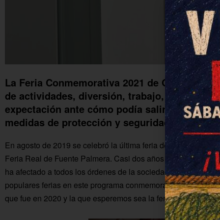
La Feria Conmemorativa 2021 de Ochavillo del
de actividades, diversión, trabajo, alegría y 
expectación ante cómo podía salir este event
medidas de protección y seguridad frente al 
En agosto de 2019 se celebró la última feria de la Colonia ta
Feria Real de Fuente Palmera. Casi dos años después y con
ha afectado a todos los órdenes de la sociedad, hemos visto
populares ferias en este programa conmemorativo de Ochavillo
que fue en 2020 y la que esperemos sea la feria de siempre e