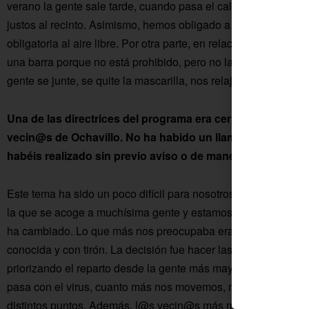
verano la gente sale tarde, cuando pasa el calor, y si además 
justos al recinto. Asimismo, hemos obligado a usar allí la mas
obligatoria al aire libre. Por otra parte, en relación al conci
una barra porque no está prohibido, pero no la ha habido por u
gente se junte, se quite la mascarilla, nos relajemos, etc.
Una de las directrices del programa era cerrar y centrar la
vecin@s de Ochavillo. No ha habido un llamamiento al púb
habéis realizado sin previo aviso o de manera reservada
Este tema ha sido un poco difícil para nosotros porque como
la que se acoge a muchísima gente y estamos encantados de 
ha cambiado. Lo que más nos preocupaba era el concierto de 
conocida y con tirón. La decisión fue hacer las entradas numer
priorizando el reparto desde la gente más mayor de Ochavill
pasa con el virus, cuanto más nos movemos, más se mueve, por
distintos puntos. Además, l@s vecin@s más mayores son los 