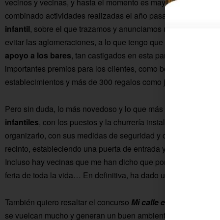
vecinos y vecinas, y hasta el momento es mayoritariamente po
combinado actividades realizadas el año pasado con novedad
infantil
, sobre el que trazamos y anunciamos un recorrido mu
evitar las aglomeraciones, a lo que tengo que decir que la gen
apoyo a los bares
, tan castigados en esta pandemia, que ha
importantes premios para los clientes, como bonos descuento 
establecimientos y más de 300 regalos como jamones, quesos, 
Pero sin duda, lo más novedoso y lo que más ha gustado a la
infantiles
, con los puestos y la churrería instalados en el ca
organizarlo, con sus medidas de seguridad y controles de ac
recinto, estableciendo una puerta de entrada y otra de salida 
Incluso hay vecinas que me han dicho que por qué no hacemos 
feria de toda la vida… En definitiva, ha dado un resultado me
También quiero resaltar el concurso
Mi calle es de feria
, con
se vuelcan mucho y generan un buen ambiente de feria con la 