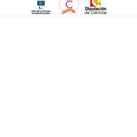
sitiva. En la programación se han
es muy significativas como el
pasacalles
y concreto con paradas específicas para
te lo respetó bastante bien; o la
campaña de
 consistido en una especie de tómbola con
(de 1.000 € en total) para consumir en los
etc., todo ello sufragado por la ELA.
 gente ha sido la
zona de atracciones
mpo de fútbol, así como la manera de
ceso. Hemos vallado las partes más bajas del
controlada por guardas de seguridad, etc.
la feria allí cuando ya se pueda hacer la
jor de lo que esperábamos.
 una gran participación, donde l@s vecin@s
decoración de las calles.