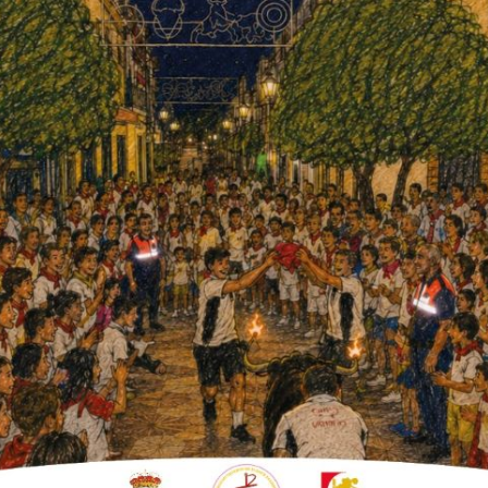
 representantes de todos los grupos municipales del
riel García y Francisco Javier Ruiz
mos asumiendo la responsabilidad de ir adquiriendo
ara cumplir cada uno y cada colectivo con nuestros
mos y convivimos».