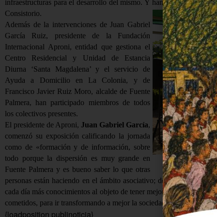
infraestructuras para el desarrollo del mismo. Y han estado presentes
Consistorio.
Además de la intervenciones de Juan Gabriel
García Ruiz, presidente de la Fundación
Internacional Aproni, entidad que gestiona el
Centro Residencial y Unidad de Estancia
Diurna ‘Santa Magdalena’ y el servicio de
Ayuda a Domicilio en La Colonia, y de
Francisco Javier Ruiz Moro, alcalde de Fuente
Palmera, han participado miembros de todos
los colectivos presentes.
El presidente de Aproni,
Juan Gabriel García
,
comenzó su exposición calificando la jornada
como de «formación y de información, sobre
todo porque la dispersión es muy grande en
Juan Gab
Fuente Palmera y es bueno saber lo que otras
personas están haciendo en el ámbito asociativo; de esta forma, va
cada día más conocimientos al objeto de tener mejores herramientas p
cometidos, para ir transformando a mejor la sociedad en la que vivi
{loadposition publinoticia}