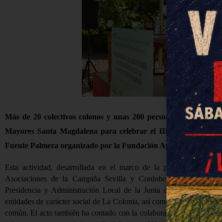
Más de 20 colectivos colonos y unas 200 personas se dieron cit
Mayores Santa Magdalena para celebrar el III Encuentro de 
Fuente Palmera organizado por la Fundación Aproni.
Esta actividad, desarrollada en el marco de la programación de
Asociaciones de la Campiña Sevilla y Cordobesa gestionado po
Presidencia y Administración Local de la Junta de Andalucía, ha s
entidades de carácter social de La Colonia, así como una herramienta
común. El acto también ha contado con la colaboración del Ayuntami