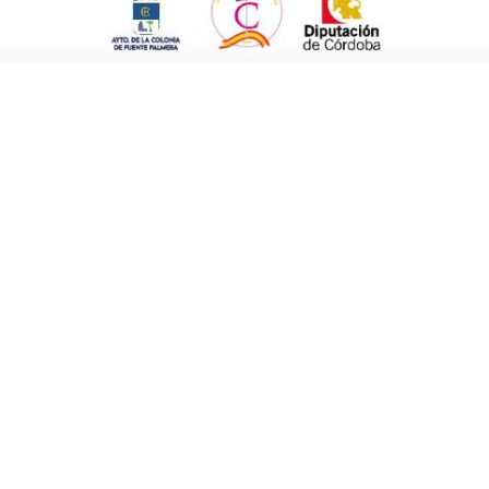
e respetarnos los unos a los otros lucha por mejorar
irmó que
«una de las cualidades que debemos de
u de servicio a los demás
, empezando por los más
 de la sociedad. Para ello, tenemos que luchar
l enfermizo egocentrismo que todos tenemos».
ciales y organismos públicos para llegar a un buen
na, «cuyo extraordinario funcionamiento se debe a
tamos muy agradecidos al Ayuntamiento de Fuente
 que cogió la bandera que soltó el anterior, está muy
nia, y nosotros estamos en la lealtad de hacer un
o como en la residencia».
Fuente Palmera es total
, porque son muchos los
te Palmera; y esto también lo avala la inversión
edarnos para siempre».
ue está recién terminado, con todos sus papeles en
nidad puedan ser atendidos aquí y no tengan que
cia nunca se va a ir de Fuente Palmera, la inversión