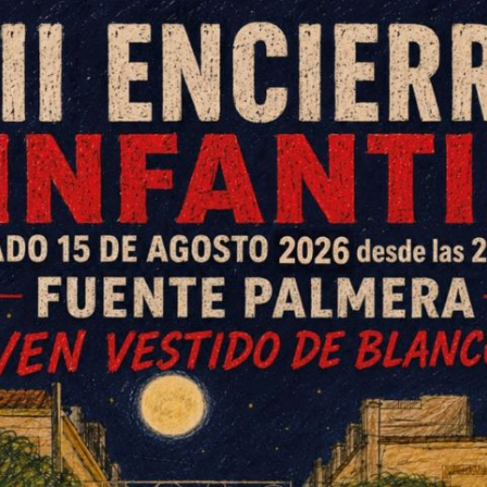
a ayer en las instalaciones de la Residencia de
Asociaciones y Voluntariado de La Colonia de
l Centro de Recursos para el Voluntariado y las
r Aproni en colaboración con la Consejería de
ervido de punto de encuentro entre las distintas
 para el intercambio de experiencias y su puesta en
ento de Fuente Palmera, que ha facilitado diversas