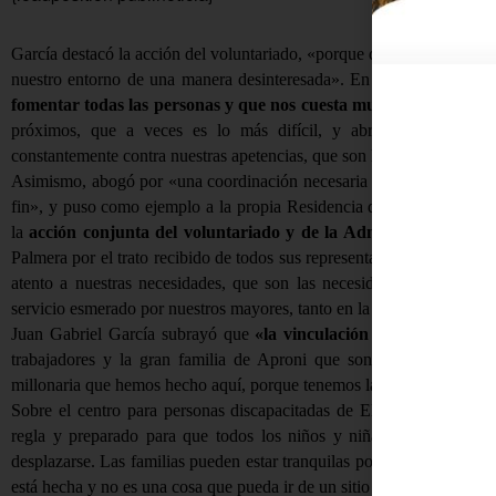
García destacó la acción del voluntariado, «porque desde la premisa d
nuestro entorno de una manera desinteresada». En este sentido, af
fomentar todas las personas y que nos cuesta mucho, es el espírit
próximos, que a veces es lo más difícil, y abriéndose al resto
constantemente contra nuestras apetencias, que son la comodidad y e
Asimismo, abogó por «una coordinación necesaria entre entidades so
fin», y puso como ejemplo a la propia Residencia de Santa Magdale
la
acción conjunta del voluntariado y de la Administración
. Es
Palmera por el trato recibido de todos sus representantes. El alcalde,
atento a nuestras necesidades, que son las necesidades de La Colo
servicio esmerado por nuestros mayores, tanto en la ayuda a domicili
Juan Gabriel García subrayó que
«la vinculación de Aproni con 
trabajadores y la gran familia de Aproni que son y están en Fuen
millonaria que hemos hecho aquí, porque tenemos la intención de qu
Sobre el centro para personas discapacitadas de El Tejar, señaló q
regla y preparado para que todos los niños y niñas de esta comu
desplazarse. Las familias pueden estar tranquilas porque esta residen
está hecha y no es una cosa que pueda ir de un sitio para otro».