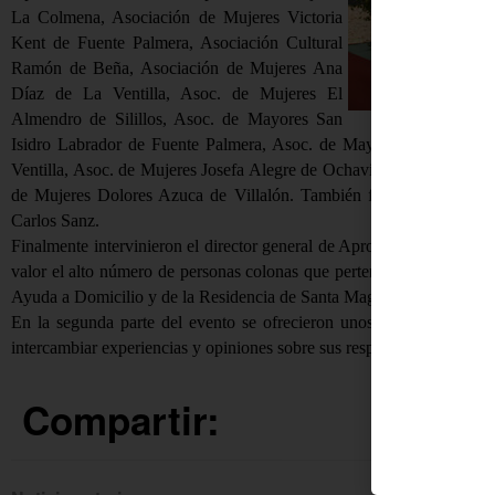
La Colmena, Asociación de Mujeres Victoria
Kent de Fuente Palmera, Asociación Cultural
Ramón de Beña, Asociación de Mujeres Ana
Díaz de La Ventilla, Asoc. de Mujeres El
Almendro de Silillos, Asoc. de Mayores San
Isidro Labrador de Fuente Palmera, Asoc. de Mayores El Tamujar 
Ventilla, Asoc. de Mujeres Josefa Alegre de Ochavillo del Río, Aso
de Mujeres Dolores Azuca de Villalón. También fue invitado y ofr
Carlos Sanz.
Finalmente intervinieron el director general de Aproni, Jaime Fernán
valor el alto número de personas colonas que pertenecen a colectivos
Ayuda a Domicilio y de la Residencia de Santa Magdalena.
En la segunda parte del evento se ofrecieron unos aperitivos por g
intercambiar experiencias y opiniones sobre sus respectivas asociacio
Compartir: