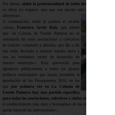
Por último,
alabó la profesionalidad de todos los trabajadores y
su oficio les requiere, sino que van mucho más allá, transmiten el
diferencia».
A continuación, tomó la palabra el alcalde
colono,
Francisco Javier Ruiz
, que afirmó
que «la Colonia de Fuente Palmera no se
entendería sin estas asociaciones y colectivos
de carácter voluntario y altruista, que día a día
nos están llevando a mejorar nuestra tierra y
son un verdadero motor de desarrollo de
nuestro municipio». Ruiz aprovechó para
agradecer públicamente a todos los grupos
políticos municipales que hayan permitido la
aprobación de los Presupuestos 2016, en los
que
por primera vez en La Colonia de
Fuente Palmera hay una partida específica
para todas las asociaciones, colectivos y clubes federados
. No obs
el establecimiento más claro y homogéneo de los criterios a la hora 
quede fuera de las subvenciones».