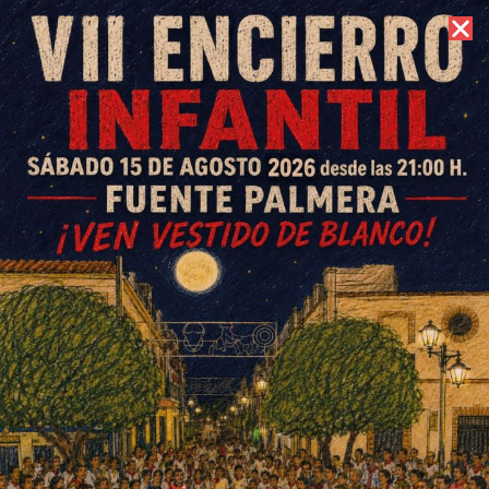
6 de agosto de 2026 //
Contacto
Antonio, Hugo y Álvaro
jugarán mañana la final del
Campeonato de España de
fútbol sala benjamín
ESCRITO POR
E. GUZMÁN
27 DE MARZO DE 2015