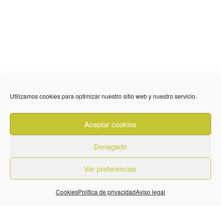
Utilizamos cookies para optimizar nuestro sitio web y nuestro servicio.
636 01 61 85
Fuente Palmera
info @ fuentepalmerainformacion.es
Aceptar cookies
Privacidad
Aviso legal
Cookies
Denegado
Quiénes Somos
Contacto
Ver preferencias
Cookies
Política de privacidad
Aviso legal
© 2026. Diseñado por
BeLynx Digital