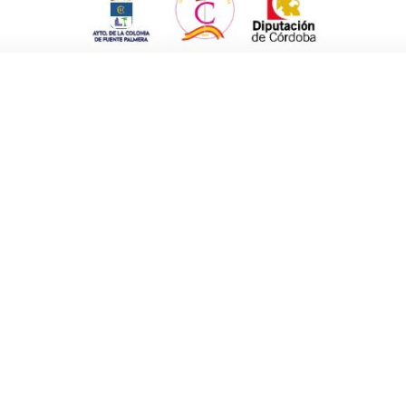
ación de la feria haberse acordado “de Julio
ás ha pedido acercar a todos los cordobeses,
rial de la Colonia de Fuente Palmera, ha
e “guiño a Romero de Torres por el 150
n ha agradecido a los ayuntamientos de
dalucía, su colaboración y apoyo.
de Fuente Palmera para el sector nupcial”.
municipio a presentar el cartel por primera
un mayor alcance de público, para lo que
 en Málaga”.
stacado que “Fuente Palmera de Boda es más
 sello de calidad para el pueblo y una marca
ta ahora”.