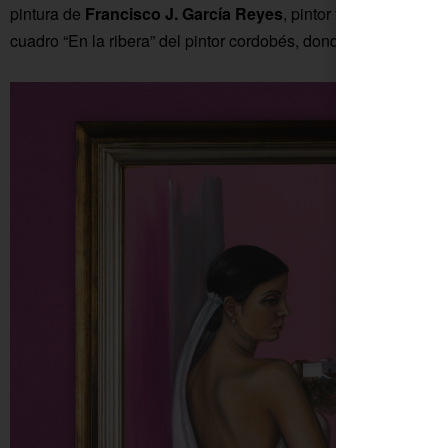
pintura de
Francisco J. García Reyes
, pintor y vecino de Fu
cuadro “En la ribera” del pintor cordobés, donde la mujer, ves