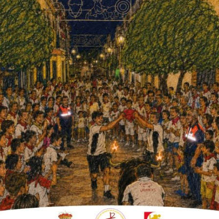
24
ra de Boda, que se celebrará del 3
Museo Julio Romero de Torres y
del pintor cordobés.
el cartel de la XVII edición de Fuente
municipio conocido como “El pueblo de las
igura del pintor cordobés que este año celebra
 Albás
, ha abierto el acto dando la