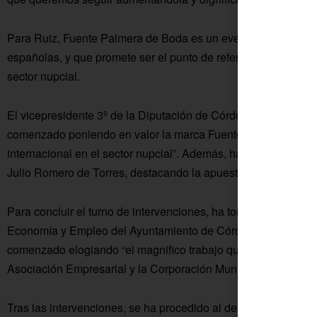
Para Ruiz, Fuente Palmera de Boda es un evento atractivo par
españolas, y que promete ser el punto de referencia de las n
sector nupcial.
El vicepresidente 3º de la Diputación de Córdoba y presid
comenzado poniendo en valor la marca Fuente Palmera de Bod
internacional en el sector nupcial”. Además, ha felicitado a l
Julio Romero de Torres, destacando la apuesta de unir arte y
Para concluir el turno de intervenciones, ha tomado la palabr
Economía y Empleo del Ayuntamiento de Córdoba y hoy ejerci
comenzado elogiando “el magnifico trabajo que realizan para
Asociación Empresarial y la Corporación Municipal colona.
Tras las intervenciones, se ha procedido al descubrimiento del