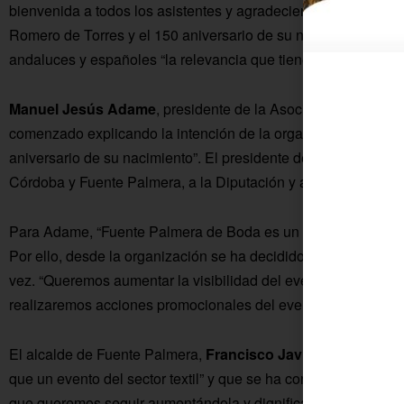
bienvenida a todos los asistentes y agradeciendo a la organiz
Romero de Torres y el 150 aniversario de su nacimiento”. Alb
andaluces y españoles “la relevancia que tiene la feria”.
Manuel Jesús Adame
, presidente de la Asociación Empresa
comenzado explicando la intención de la organización en est
aniversario de su nacimiento”. El presidente de la Asociació
Córdoba y Fuente Palmera, a la Diputación y a la Junta de An
Para Adame, “Fuente Palmera de Boda es un evento hecho des
Por ello, desde la organización se ha decidido salir fuera del 
vez. “Queremos aumentar la visibilidad del evento y llegar a 
realizaremos acciones promocionales del evento en Sevilla y
El alcalde de Fuente Palmera,
Francisco Javier Ruiz
, ha de
que un evento del sector textil” y que se ha convertido en “un
que queremos seguir aumentándola y dignificándola como has