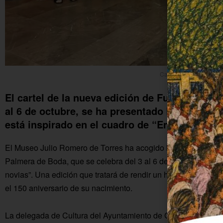
Cartel de la edición 20
El cartel de la nueva edición de Fuente Palme
al 6 de octubre, se ha presentado hoy en el 
está inspirado en el cuadro de “En la ribera” 
El Museo Julio Romero de Torres ha acogido la presentación d
Palmera de Boda, que se celebra del 3 al 6 de octubre en el 
novias”. Una edición que tratará de rendir un homenaje a la f
el 150 aniversario de su nacimiento.
La delegada de Cultura del Ayuntamiento de Córdoba,
Isabel