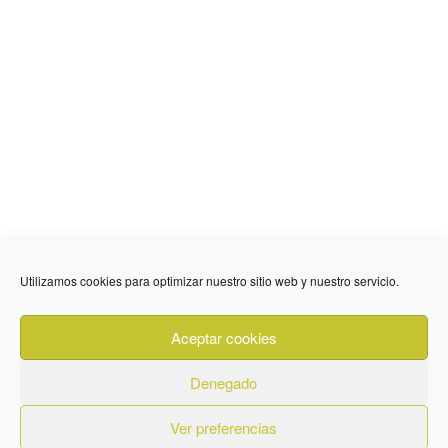
Utilizamos cookies para optimizar nuestro sitio web y nuestro servicio.
636 01 61 85
Fuente Palmera
info @ fuentepalmerainformacion.es
Aceptar cookies
Privacidad
Aviso legal
Cookies
Denegado
Quiénes Somos
Contacto
Ver preferencias