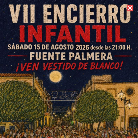
6 de agosto de 2026 //
Contacto
Tartessos empata en casa del
líder y se encarama a la sexta
posición en Veteranos
ESCRITO POR
E. G. MORÁN
10 DE ENERO DE 2022
EN
DEPORTES