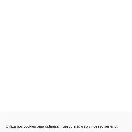
636 01 61 85
Fuente Palmera
info @ fuentepalmerainformacion.es
Utilizamos cookies para optimizar nuestro sitio web y nuestro servicio.
Privacidad
Aviso legal
Cookies