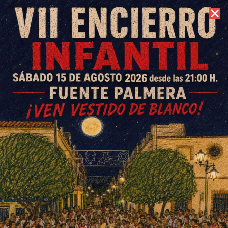
8 de agosto de 2026 //
Contacto
Rotundo éxito del Taller de
Teatro Cambalache con la obra
sobre Pablo de Olavide