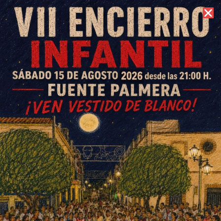
6 de agosto de 2026 //
Contacto
Resultados dispares para los
equipos colonos amateur
ESCRITO POR
E. GUZMÁN
23 DE ABRIL DE 2017
EN
DEPORTES