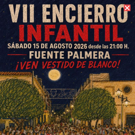
9 de agosto de 2026 //
Contacto
Rafi Crespín: «No es lo mismo
meter la pata que meter la
mano»