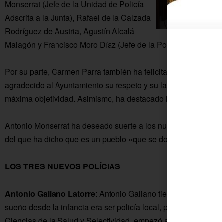
Monserrat (Jefe de la Unidad de Policía
Adscrita a la Junta), Rafael de la Calzada
Rodríguez de Austria, Agustín Alcalá
Malagón y Francisco Moro Díaz (Jefe de la Policía Local de F
Por su parte, Carmen Parra también ha felicitado a los tres n
agradecido al Ayuntamiento su respeto y su labor en el tema lo
máxima objetividad. Asimismo, ha destacado la gran unión de
Antonio Monserrat ha deseado suerte a los nuevos agentes y
del que ha dicho que es un pueblo «que se domina bien» desde
LOS TRES NUEVOS POLÍCIAS
Antonio Galiano Latorre
: Antonio Galiano tiene 26 años y es
sueño desde la infancia era ser policía local, por eso una ve
Ciencias de la Salud y Selectividad, empezó a formarse en u