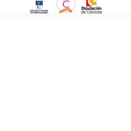
uente Palmera).
uevos policías de Fuente Palmera y ha
gístico, lo cual les ha ayudado a trabajar con
 los miembros del Tribunal.
 una buena integración en Fuente Palmera,
 el ámbito policial.
 natural de Linares, provincia de Jaén. Su
z acabados sus estudios de Bachillerato de
na academia en Jaén en octubre del año