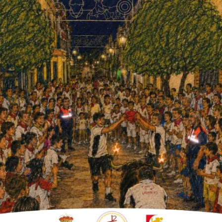
rporando efectivos». El primer edil ha
Local y de la Guardia Civil, que han estado
 del Puesto de Fuente Palmera.
Igualmente, ha