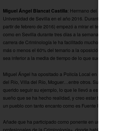
Miguel Ángel Blancat Castilla
: Hermano del anterior, tiene 
Universidad de Sevilla en el aňo 2016. Durante el segundo cu
partir de febrero de 2016) empezó a mirar el temario de la op
como en Sevilla durante tres días a la semana a partir de sep
carrera de Criminología le ha facilitado mucho la oposición,
más o menos el 60% del temario a la oposición de Policia Loc
sea inferior a la media de tiempo de lo que suelen tardar el re
Miguel Ángel ha opositado a Policía Local en pueblos como T
del Río, Villa del Río, Moguer…entre otros. Su padre es poli
querido seguir su ejemplo, lo que le llevó a estudiar Criminol
sueňo que se ha hecho realidad, y creo estar bastante cualific
un pueblo con tanto encanto como es Fuente Palmera».
Aňade que ha participado como ponente en un congreso en la
profesionales de la Criminología», donde habló del papel del 