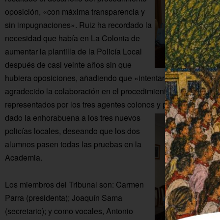
oposición, «con máxima transparencia y
sin impugnaciones». Ruiz ha recordado la
necesidad que había en La Colonia de
aumentar la plantilla de la Policía Local
después de casi veinte años sin que
hubiera oposiciones, añadiendo que «intentaremos seguir inco
agradecido la colaboración en el procedimiento de la Policía 
representados por los tres agentes colonos y por el sargento
dado la enhorabuena a los tres nuevos
policías locales, deseando que los dos
alumnos pasen todas las pruebas en la
Academia.
Los miembros del Tribunal son: Carmen
Parra (presidenta); Joaquín Sama
(secretario); y como vocales, Antonio