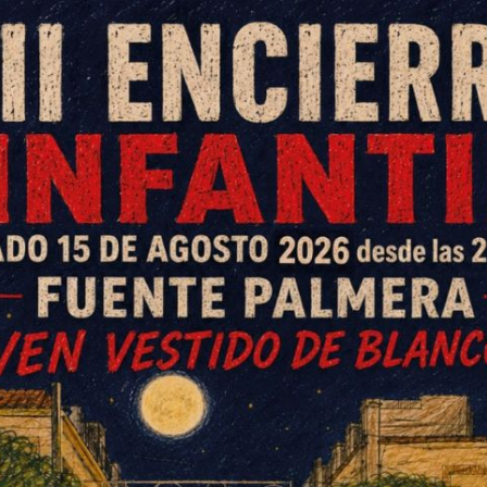
r Ruiz, ha presentado esta
 de ellos ya de servicio y los
n en la Academia de Ávila-, en un
iembros del Tribunal calificador
n los últimos meses en la