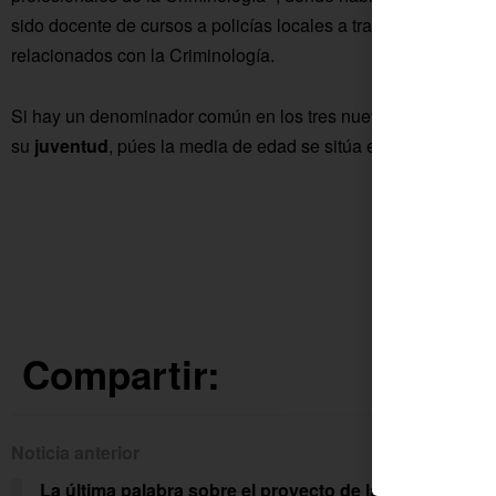
sido docente de cursos a policías locales a través de cursos
relacionados con la Criminología.
Si hay un denominador común en los tres nuevos policías lo
su
juventud
, púes la media de edad se sitúa en 25,6 años.
Compartir:
Noticia anterior
Siguien
La última palabra sobre el proyecto de la
«Wi