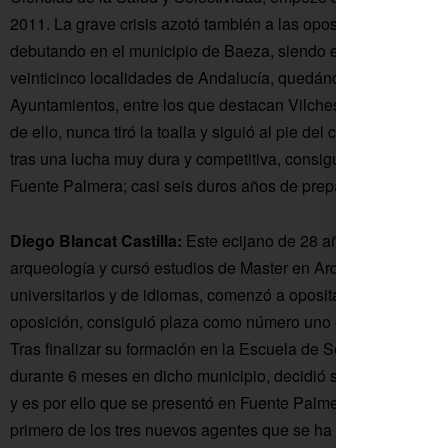
2011. La grave crisis azotó también a las oposiciones, y hast
debutando en el municipio de Baeza, siendo el principio de u
veinticinco localidades de Andalucía, quedándose a las puerta
Ayuntamientos, entre los que destacan Vilches, Mancha Real, 
de ello, nunca tiró la toalla y siguió al pie del cañón hasta el
tras una lucha muy dura y competitiva, consigue su sueño q
Fuente Palmera; casi seis duros años de preparación ven reco
Diego Blancat Castilla:
Este ecijano de 28 años es licenciad
arqueología y cursó estudios de Master en Arquitectura y Patr
universitarios y de idiomas, comenzó a opositar a policía loca
oposición, consiguió plaza como número uno en el municipio d
Tras finalizar su formación en la Escuela de Seguridad Públic
durante 6 meses en dicho municipio, decidió seguir opositand
y es por ello que se presentó en Fuente Palmera para consegui
primero de los tres nuevos agentes que se ha incorporado ya a 