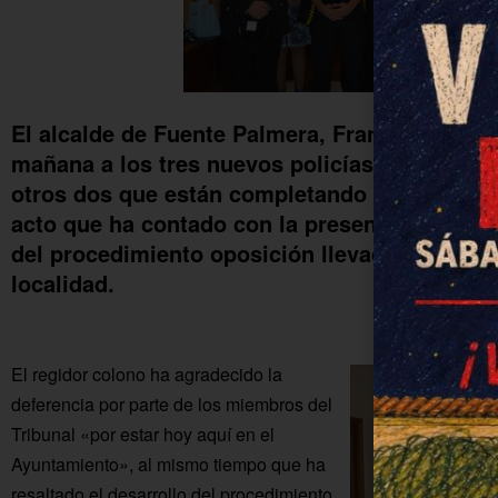
El alcalde de Fuente Palmera, Francisco Javie
mañana a los tres nuevos policías locales -uno
otros dos que están completando su formació
acto que ha contado con la presencia de los m
del procedimiento oposición llevado a cabo e
localidad.
El regidor colono ha agradecido la
deferencia por parte de los miembros del
Tribunal «por estar hoy aquí en el
Ayuntamiento», al mismo tiempo que ha
resaltado el desarrollo del procedimiento