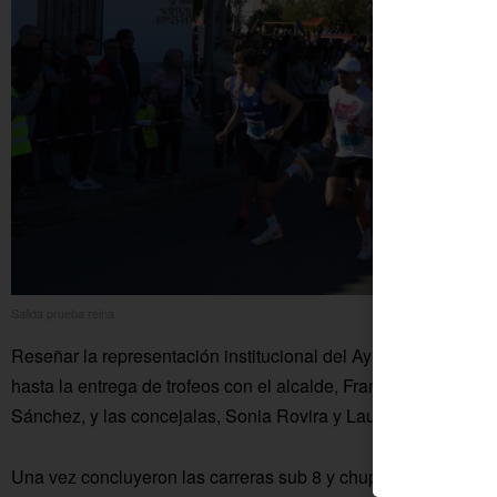
Salida prueba reina
Reseñar la representación institucional del Ayuntamiento de 
hasta la entrega de trofeos con el alcalde, Francisco Javier R
Sánchez, y las concejalas, Sonia Rovira y Laura Sánchez.
Una vez concluyeron las carreras sub 8 y chupete, el epicentro