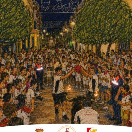
s, durante y después de sus pruebas. Son los
uestra de ello con una meta abarrotada en
ada luego a la entrega de trofeos.
s emblemático, lo mismo que los
nto de Fuente Palmera y + Atletismo), sin
 empresas y del patrocinador local, El
en especie: aceite y legumbres de primera