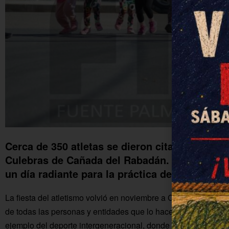
Cerca de 350 atletas se dieron cita ayer domi
Culebras de Cañada del Rabadán. Gran jornad
un día radiante para la práctica deportiva.
La fiesta del atletismo volvió en noviembre a Cañada del Ra
de todas las personas y entidades que lo hacen posible. Las 
ejemplo del deporte intergeneracional, donde disfrutan grande