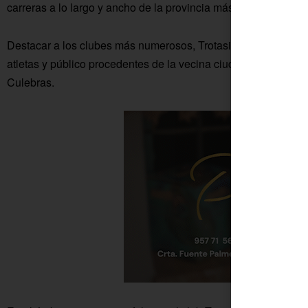
carreras a lo largo y ancho de la provincia más el reconocido C
Destacar a los clubes más numerosos, Trotasierra, Trotacol
atletas y público procedentes de la vecina ciudad de Écija que
Culebras.