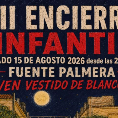
ngo en la XI edición del Cross Las
a de atletismo y convivencia en
badán de la mano del XI Cross Las Culebras y
carreras populares siguen siendo el mayor
s y pequeños, familias enteras, clubes,