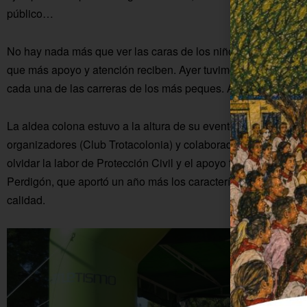
público…
No hay nada más que ver las caras de los niños y niñas ante
que más apoyo y atención reciben. Ayer tuvimos otra buena m
cada una de las carreras de los más peques. Algo que se trasl
La aldea colona estuvo a la altura de su evento deportivo má
organizadores (Club Trotacolonia) y colaboradores (Ayuntamie
olvidar la labor de Protección Civil y el apoyo fundamental de
Perdigón, que aportó un año más los característicos premios 
calidad.