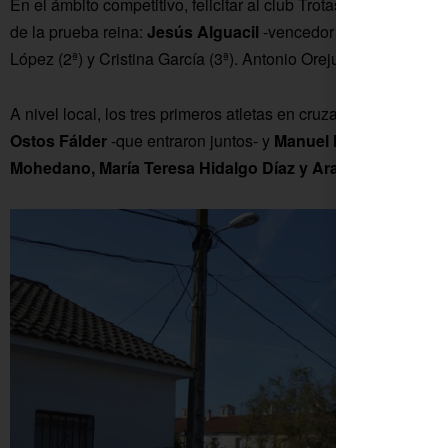
En el ámbito competitivo, felicitar al club Trotasierra Hornac
de la prueba reina:
Jesús Alguacil
-vencedor absoluto-, Said
López (2ª) y Cristina García (3ª). Antonio Orejuela, del Astigi, 
A nivel local, los tres primeros atletas en cruzar la línea de m
Ostos Fálder
-que entraron juntos- y
Manuel Hidalgo García
Mohedano, María Teresa Hidalgo Díaz y Araceli Dugo Ma