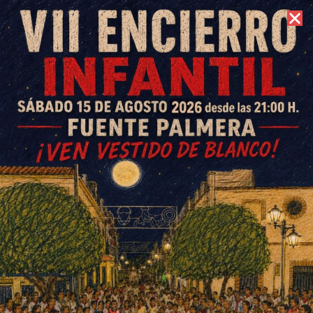
7 de agosto de 2026 //
Contacto
María del Mar Delgado
Povedano, doctora en Química,
un ejemplo para la juventud
estudiantil
ESCRITO POR
E. G. MORÁN
16 DE FEBRERO DE 2023