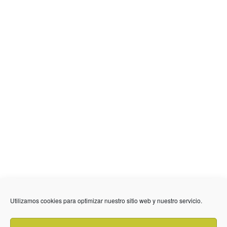
Utilizamos cookies para optimizar nuestro sitio web y nuestro servicio.
636 01 61 85
Fuente Palmera
info @ fuentepalmerainformacion.es