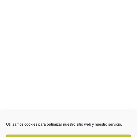
Utilizamos cookies para optimizar nuestro sitio web y nuestro servicio.
636 01 61 85
Fuente Palmera
info @ fuentepalmerainformacion.es