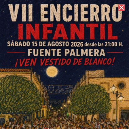
7 de agosto de 2026 //
Contacto
José A. Lora presenta en
Fuente Palmera su ópera
prima, ‘El niño y el tiempo’