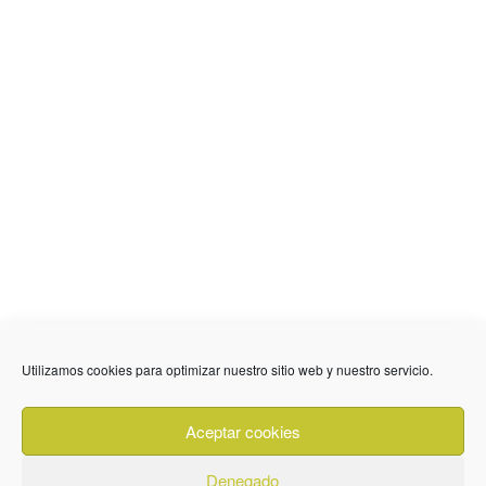
Utilizamos cookies para optimizar nuestro sitio web y nuestro servicio.
636 01 61 85
Fuente Palmera
info @ fuentepalmerainformacion.es
Aceptar cookies
Privacidad
Aviso legal
Cookies
Denegado