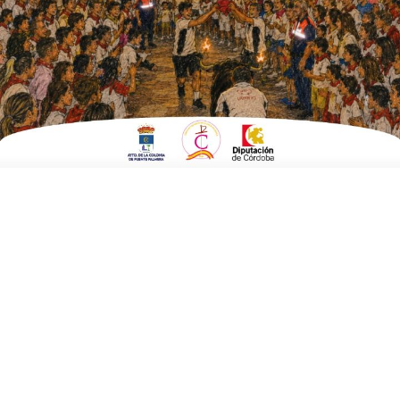
Pueblos Colonos de Carlos III
ESCRITO POR
E. G. MORÁN
27 DE ABRIL DE 2022
EN
,
CULTURA Y TURISMO
FUENTE
CARRETEROS