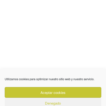
636 01 61 85
Fuente Palmera
info @ fuentepalmerainformacion.es
Utilizamos cookies para optimizar nuestro sitio web y nuestro servicio.
Privacidad
Aviso legal
Cookies
Aceptar cookies
Quiénes Somos
Contacto
Denegado