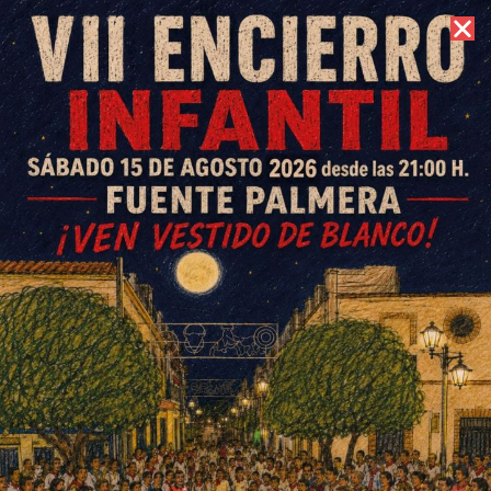
7 de agosto de 2026 //
Contacto
Los casos activos por Covid
en Fuente Palmera son 12
ESCRITO POR
E. G. MORÁN
8 DE OCTUBRE DE 2020
EN
SOCIEDAD