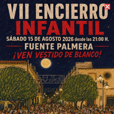
6 de agosto de 2026 //
Contacto
Las obras de las viviendas de
La Cuesta de La Peñalosa
durarán ocho meses