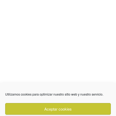
636 01 61 85
Fuente Palmera
info @ fuentepalmerainformacion.es
Utilizamos cookies para optimizar nuestro sitio web y nuestro servicio.
Privacidad
Aviso legal
Cookies
Aceptar cookies
Quiénes Somos
Contacto