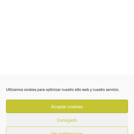
Utilizamos cookies para optimizar nuestro sitio web y nuestro servicio.
636 01 61 85
Fuente Palmera
info @ fuentepalmerainformacion.es
Aceptar cookies
Privacidad
Aviso legal
Cookies
Denegado
Quiénes Somos
Contacto
Ver preferencias