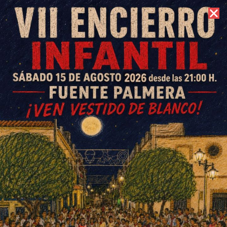
7 de agosto de 2026 //
Contacto
Las asociaciones de mujeres
colonas reciben el premio
Córdoba en Igualdad en la
Diputación
ESCRITO POR
E. G. MORÁN
8 DE MARZO DE 2024