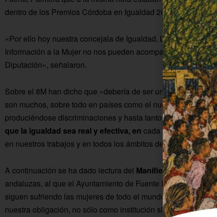
dentro de los Premios Córdoba en Igualdad 2024.
«Por ello hoy nuestra concejala de Igualdad, Laura Sánchez, 
Información a la Mujer no nos pueden acompañar en este acto 
Diputación», señalaron.
Sobre el 8M han dicho que «debería de ser un día de celebrac
son muchos, sobre todo en países como el nuestro, pero toda
produciéndose discriminaciones y hasta tanto esto ocurra de
que la igualdad sea real y efectiva, en
cada rincón del plan
en nuestros trabajos y en todos los ámbitos de nuestra socie
A continuación se ha dado lectura del
Manifiesto Institucion
andaluzas, al que el Ayuntamiento de Fuente Palmera se ha 
siguen sufriendo las mujeres de todo el mundo, incluidas las
nuestra obligación, no sólo como institución sino como perso