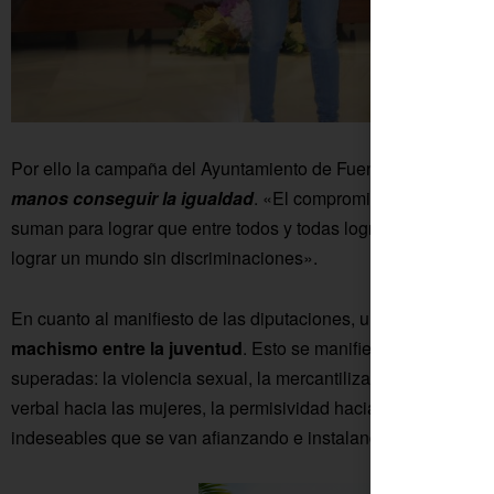
Por ello la campaña del Ayuntamiento de Fuente Palmera del
manos conseguir la igualdad
. «El compromiso individual, ju
suman para lograr que entre todos y todas logremos atajar cua
lograr un mundo sin discriminaciones».
En cuanto al manifiesto de las diputaciones, uno de los tema
machismo entre la juventud
. Esto se manifiesta a través d
superadas: la violencia sexual, la mercantilización del cuerpo 
verbal hacia las mujeres, la permisividad hacia el consumo pr
indeseables que se van afianzando e instalando entre la pob