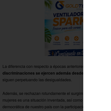
La diferencia con respecto a épocas anteriores está en que
en
discriminaciones se ejercen además desde las redes soc
siguen perpetuando las desigualdades.
Además, se rechazan rotundamente el surgimiento de voces q
mujeres es una situación inventada, así como
posturas reac
democrática de nuestro país con la participación de toda la 