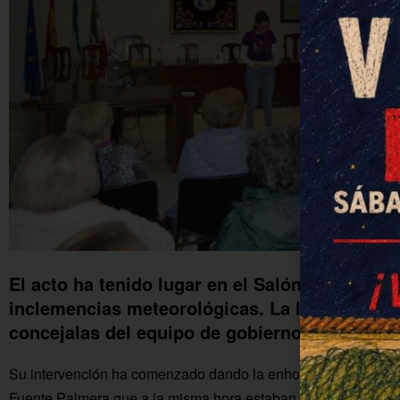
El acto ha tenido lugar en el Salón de Plenos
inclemencias meteorológicas. La lectura del m
concejalas del equipo de gobierno, Marta Mon
Su intervención ha comenzado dando la enhorabuena a las A
Fuente Palmera que a la misma hora estaban en Diputación r