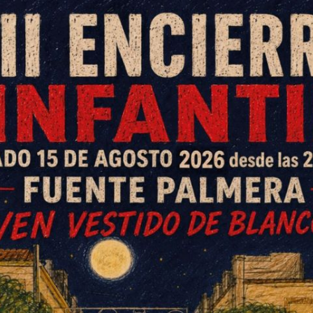
 del Ayuntamiento debido a las
anifiesto la han realizado las
tenegro y Sonia Rovira.
sociaciones de Mujeres de la Colonia de
ecibiendo el Premio al Movimiento Feminista