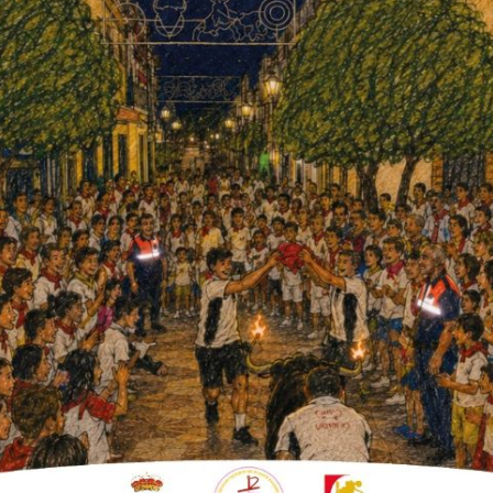
y las trabajadoras del Centro Municipal de
ya que están junto a las asociaciones en la
ión por todos los logros conseguidos, y sí
vía
queda un largo camino
pues siguen
bemos seguir reivindicando
por conseguir
eta, empezando en nuestros propios hogares,
dad».
al
consensuado por las ocho diputaciones
sumado y que constata «la realidad que
 mujeres de nuestro municipio y como es
nas, con nuestro compromiso el erradicar en