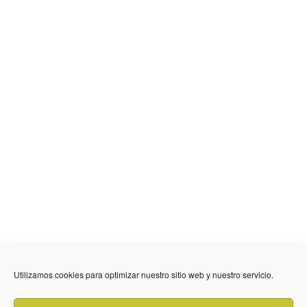
Utilizamos cookies para optimizar nuestro sitio web y nuestro servicio.
636 01 61 85
Fuente Palmera
info @ fuentepalmerainformacion.es