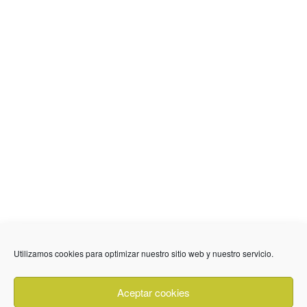
Utilizamos cookies para optimizar nuestro sitio web y nuestro servicio.
636 01 61 85
Fuente Palmera
info @ fuentepalmerainformacion.es
Aceptar cookies
Privacidad
Aviso legal
Cookies