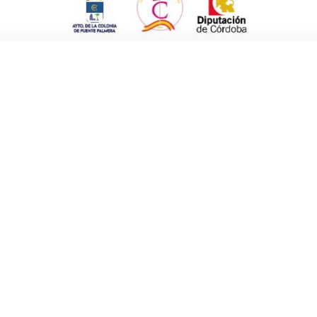
uturo enlace. Uno de los principales
, el centro comercial abierto de Fuente
e los tradicionales pabellones de ferias para
 Jesús Adame
, presidente de la Asociación