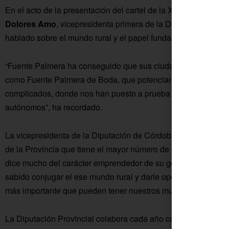
En el acto de la presentación del cartel de la XV edición de
Dolores Amo
, vicepresidenta primera de la Diputación de
hablado sobre el mundo rural y el papel fundamental que tiene
“Fuente Palmera ha conseguido que sus ciudadanos se queden 
como Fuente Palmera de Boda, que potencian el desarrollo d
complicados, donde nos han puesto a prueba todos. Y sobre 
autónomos”, ha recordado.
La vicepresidenta de la Diputación de Córdoba ha resaltado 
de la Provincia que tiene el mayor número de empresas respe
dice mucho del carácter emprendedor de su gente y es una d
sabido conjugar el ese mundo rural y darle oportunidades a 
más importante que pueden tener nuestros municipios”.
La Diputación Provincial colabora cada año con Fuente Palme