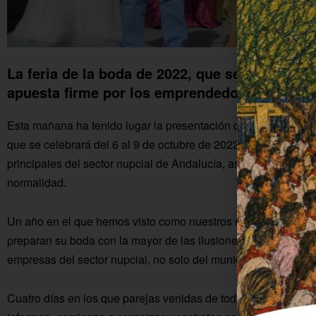
La feria de la boda de 2022, que se celebra del
apuesta firme por los emprendedores del mu
Esta mañana ha tenido lugar la presentación del cartel de la
que se celebrará del 6 al 9 de octubre de 2022. Con las fuer
principales del sector nupcial de Andalucía, arranca su XV edi
normalidad.
Un año en el que hemos visto como nuestros negocios vuelve
preparan su boda con la mayor de las ilusiones. Fuente Palm
empresas del sector nupcial, no solo del municipio colono, si
Cuatro días en los que parejas venidas de toda Andalucía, d