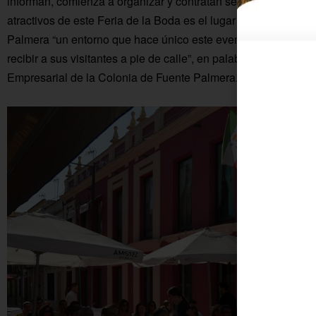
informan, comienza a organizar y contratan servicios para su f
atractivos de este Feria de la Boda es el lugar donde se ubica
Palmera “un entorno que hace único este evento, ya que sale d
recibir a sus visitantes a pie de calle”, en palabras de
Manuel
Empresarial de la Colonia de Fuente Palmera.