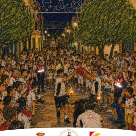
 6 al 9 de octubre, realizará una
ndo de la moda.
 nueva edición de Fuente Palmera de Boda,
zas renovadas, y nueva imagen, una de las
ción con pasión y alegría por la vuelta a la
n a llenarse de parejas entusiasmadas que
era de Boda es un escaparate para las
no de cualquier rincón de España.
e Extremadura y Castilla La Mancha se