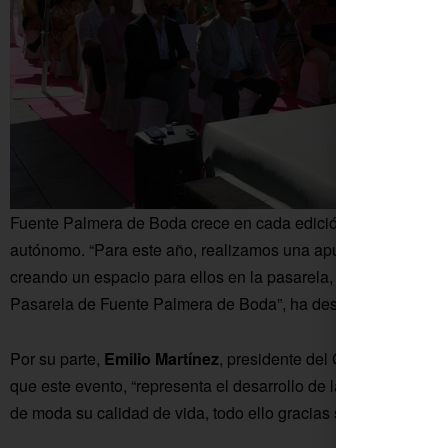
Fuente Palmera de Boda crece en cada edición y se convierte 
autónomo. “Para este año, realizamos una apuesta firme por
creando un espacio para ellos en la pasarela, que sirva como 
Pasarela de Fuente Palmera de Boda”, ha desvelado Adame.
Por su parte,
Emilio Martínez
, presidente del Grupo de Desar
que este evento, “representa el desarrollo de la comarca y de 
de moda su calidad de vida, todo ello gracias siempre a las in