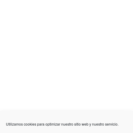
636 01 61 85
Fuente Palmera
info @ fuentepalmerainformacion.es
Privacidad
Aviso legal
Cookies
Utilizamos cookies para optimizar nuestro sitio web y nuestro servicio.
Quiénes Somos
Contacto