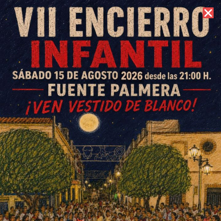
6 de agosto de 2026 //
Contacto
La ‘vuelta al cole’ con… EVEN,
tu tienda de Mayoral en Fuente
Palmera