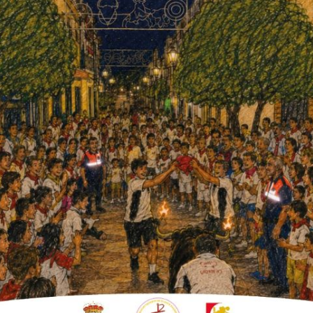
ción de penitencia.
ión fueron saliendo los
costaler@s
y las