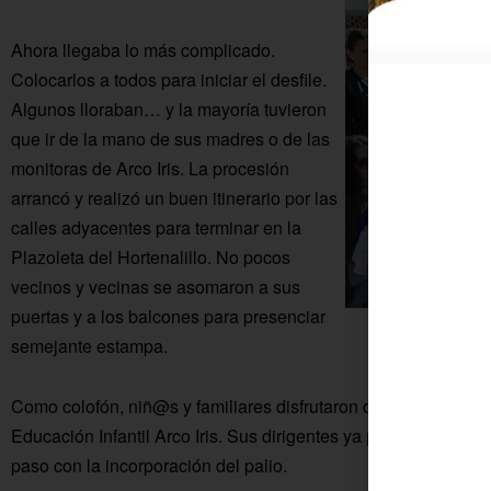
Ahora llegaba lo más complicado.
Colocarlos a todos para iniciar el desfile.
Algunos lloraban… y la mayoría tuvieron
que ir de la mano de sus madres o de las
monitoras de Arco Iris. La procesión
arrancó y realizó un buen itinerario por las
calles adyacentes para terminar en la
Plazoleta del Hortenalillo. No pocos
vecinos y vecinas se asomaron a sus
puertas y a los balcones para presenciar
semejante estampa.
Como colofón, niñ@s y familiares disfrutaron de un suculento
Educación Infantil Arco Iris. Sus dirigentes ya piensan en la e
paso con la incorporación del palio.