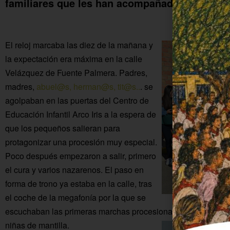
familiares que les han acompañado en su esta
El reloj marcaba las diez de la mañana y
la expectación era máxima en la calle
Velázquez de Fuente Palmera. Padres,
madres,
abuel@s,
herman@s,
tit@s..
. se
agolpaban en las puertas del Centro de
Educación Infantil Arco Iris a la espera de
que los pequeños salieran para
protagonizar una procesión muy especial.
Poco después empezaron a salir, primero
el cura y varios nazarenos. El paso en
forma de trono ya estaba en la calle, tras
el coche de la megafonía por la que se
escuchaban las primeras marchas procesionales. A continuac
niñas de mantilla.