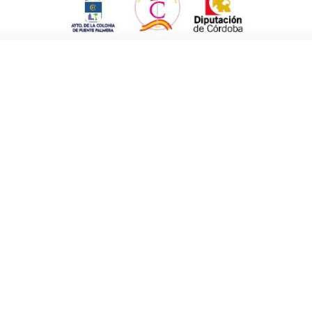
 desayuno por gentileza del Centro de
dición del 2019, para la que mejorarán el