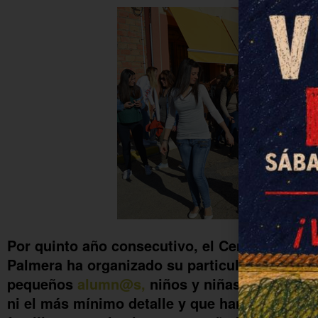
Por quinto año consecutivo, el Centro de Educ
Palmera ha organizado su particular Semana S
pequeños
alumn@s,
niños y niñas de entre 1 
ni el más mínimo detalle y que han dejado p