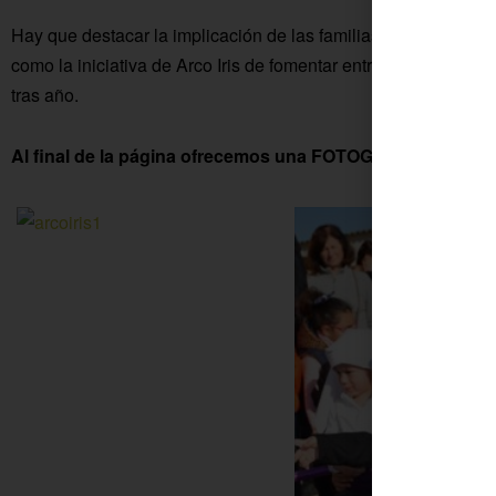
Hay que destacar la implicación de las familias en la confección
como la iniciativa de Arco Iris de fomentar entre los más peq
tras año.
Al final de la página ofrecemos una FOTOGALERÍA con 