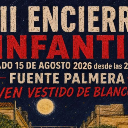
ación Infantil Arco Iris de Fuente
anta con la participación de sus
y 3 años a los que no les faltaba
rendados a los numerosos