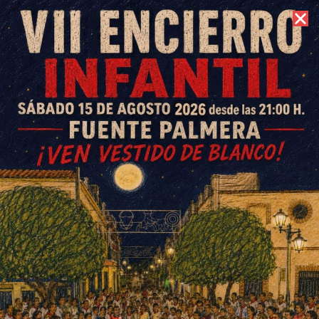
8 de agosto de 2026 //
Contacto
Finalizan las obras de la casa
parroquial de la Purísima
Concepción de Fuente
Palmera
ESCRITO POR
E. GUZMÁN
27 DE MARZO DE 2018