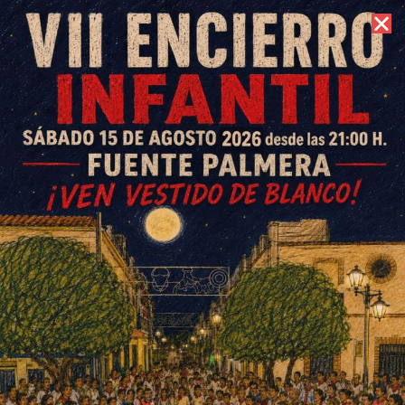
8 de agosto de 2026 //
Contacto
La Policía Local inicia la
campaña de seguridad vial, «Al
cole en bici sí, pero seguro»
ESCRITO POR
E. G. MORÁN
19 DE ENERO DE 2023
EN
SOCIEDAD