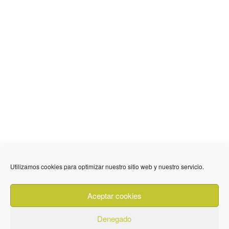
636 01 61 85
Fuente Palmera
info @ fuentepalmerainformacion.es
Utilizamos cookies para optimizar nuestro sitio web y nuestro servicio.
Privacidad
Aviso legal
Cookies
Aceptar cookies
Quiénes Somos
Contacto
Denegado