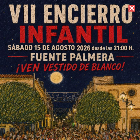
10 de agosto de 2026 //
Contacto
La ONCE deja 250.000 euros
en Fuente Palmera
ESCRITO POR
E. G. MORÁN
9 DE ABRIL DE 2022
EN
SOCIEDAD