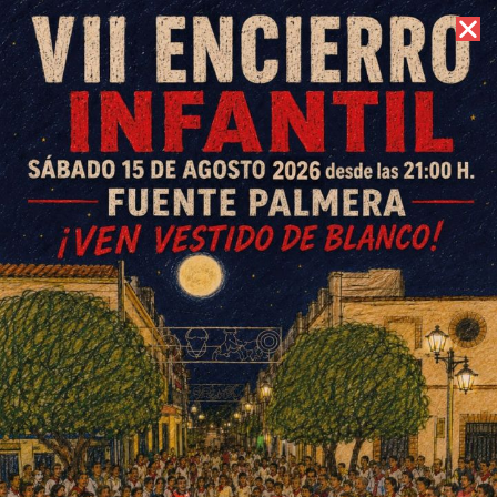
7 de agosto de 2026 //
Contacto
La OMIC de Fuente Palmera
atiende a más de 700 usuarios
al año
ESCRITO POR
E. GUZMÁN
15 DE OCTUBRE DE 2014
EN
SOCIEDAD