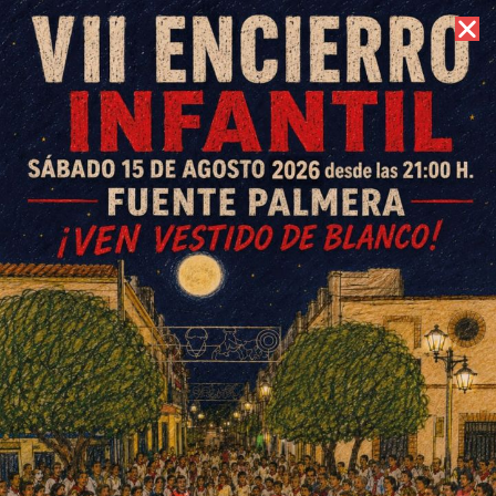
7 de agosto de 2026 //
Contacto
La joven agredida de Fuente
Palmera, dada de alta
ESCRITO POR
E. G. MORÁN
15 DE DICIEMBRE DE 2023
EN
SOCIEDAD